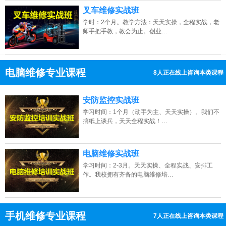
叉车维修实战班
学时：2个月。教学方法：天天实操，全程实战，老
师手把手教，教会为止。创业…
电脑维修专业课程
4人正在线上咨询本类课程
13807313137
点击免费咨询电话：
安防监控实战班
学习时间：1个月（动手为主、天天实操）。我们不
搞纸上谈兵，天天全程实战！…
电脑维修实战班
学习时间：2-3月。天天实操、全程实战、安排工
作。我校拥有齐备的电脑维修培…
手机维修专业课程
8人正在线上咨询本类课程