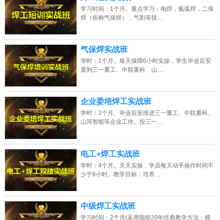
学习时间：1个月。重点学习：电焊，氩弧焊，二保
焊（俗称气保焊），气割等技…
气保焊实战班
学时：1个月。每天保障6小时实操，学生毕业后安
置到三一重工、中联重科、山…
企业委培焊工实战班
学时：2个月。毕业后安排进三一重工、中联重科、
山河智能等企业工作。按三一…
陕西的网友正进入本页访问
电工+焊工实战班
学时：4个月。天天实操，学员每天动手操作时间不
少于6小时。教学目标：培养…
中级焊工实战班
学习时间：2个月(采用我校20年经典教学方法：模