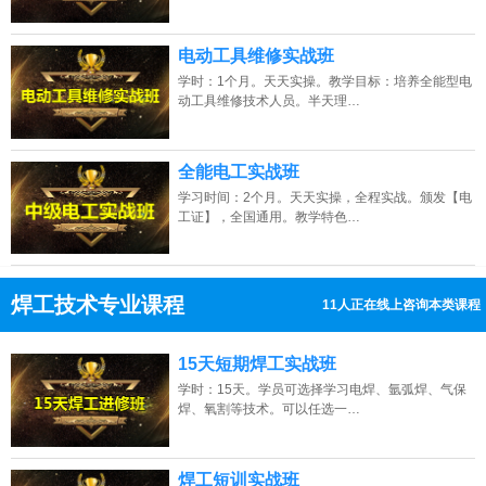
电动工具维修实战班
学时：1个月。天天实操。教学目标：培养全能型电
动工具维修技术人员。半天理…
全能电工实战班
学习时间：2个月。天天实操，全程实战。颁发【电
工证】，全国通用。教学特色…
焊工技术专业课程
11人正在线上咨询本类课程
13807313137
点击免费咨询电话：
15天短期焊工实战班
学时：15天。学员可选择学习电焊、氩弧焊、气保
焊、氧割等技术。可以任选一…
焊工短训实战班