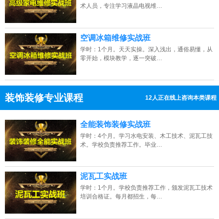
术人员，专注学习液晶电视维…
空调冰箱维修实战班
学时：1个月。天天实操。深入浅出，通俗易懂，从
零开始，模块教学，逐一突破…
装饰装修专业课程
9人正在线上咨询本类课程
13807313137
点击免费咨询电话：
全能装饰装修实战班
学时：4个月。学习水电安装、木工技术、泥瓦工技
术。学校负责推荐工作。毕业…
泥瓦工实战班
学时：1个月。学校负责推荐工作，颁发泥瓦工技术
培训合格证。每月都招生，每…