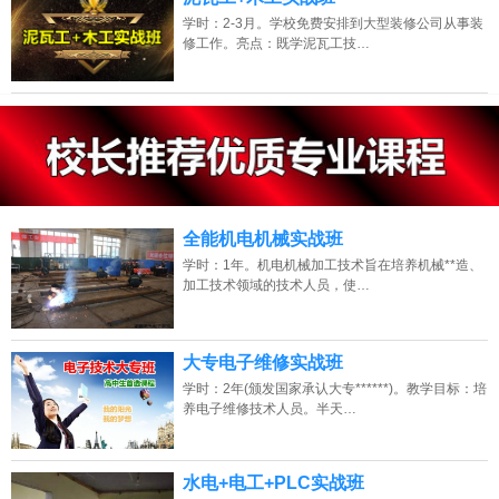
学时：2-3月。学校免费安排到大型装修公司从事装
修工作。亮点：既学泥瓦工技…
13807313137
点击免费咨询电话：
全能机电机械实战班
学时：1年。机电机械加工技术旨在培养机械**造、
加工技术领域的技术人员，使…
大专电子维修实战班
学时：2年(颁发国家承认大专******)。教学目标：培
养电子维修技术人员。半天…
水电+电工+PLC实战班