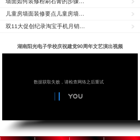
中
墙面如何装修粉刷石膏的步骤…
山
儿童房墙面装修要点儿童房墙…
市,
双11大促创纪录淘宝手机月销…
固
原
市,
湖南阳光电子学校庆祝建党90周年文艺演出视频
银
川
市,
玉
湖
PLC
树,
南
培
阳
海
训,PLC
光
编
技
东,
术
程
学
陇
培
校
训,PLC
南
成
培
立
市,
训
于
1992
学
酒
年，
校,PLC