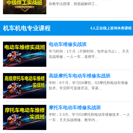
块教学法授课，彻底破解焊工…
机车机电专业课程
4人正在线上咨询本类课程
13807313137
点击免费咨询电话：
电动车维修实战班
学习时间：1个月（不限时间，包学会为止）。天天
实战维修，一人一车，老师手…
高级摩托车电动车维修实战班
学时：6个月。学习G4摩托、G3摩托和电动车维修
技术。学完即可直接开店。零基…
摩托车电动车维修实战班
学时：2-3月。学习G3摩托和电动车维修技术，一人
一车，天天实战维修。教学内…