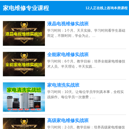
家电维修专业课程
8人正在线上咨询本类课程
13807313137
点击免费咨询电话：
液晶电视维修实战班
学习时间：1个月。天天实操。学习时间看学生基础
而定，不限时间，学会为止。…
全能家电维修实战班
学习时间：6个月。教学目标：培养全能家电维修技
术人员。半天理论，半天实践…
家电清洗实战班
学习时间：10天。让每位学员学到真本事，全程实
战操作。每位学员一次缴费，…
高级家电维修实战班
学习时间：2-3月。教学目标：培养高级家电维修技